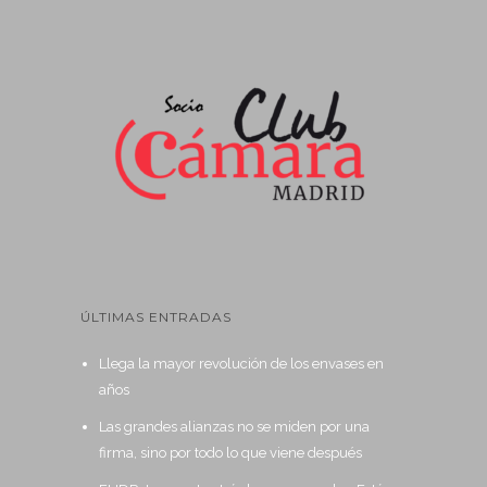
ÚLTIMAS ENTRADAS
Llega la mayor revolución de los envases en
años
Las grandes alianzas no se miden por una
firma, sino por todo lo que viene después