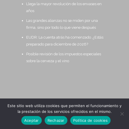
Llega la mayor revolución de los envases en
años
Las grandes alianzas no se miden por una
firma, sino por todo lo que viene después
EUDR: La cuenta atrás ha comenzado. ¿Estás
preparado para diciembre de 2026?
Posible revisión de los impuestos especiales
sobre la cerveza y el vino
Este sitio web utiliza cookies que permiten el funcionamiento y
la prestación de los servicios ofrecidos en el mismo.
2020 All Rights Reserved ALTAIR
Aceptar
Rechazar
Política de cookies