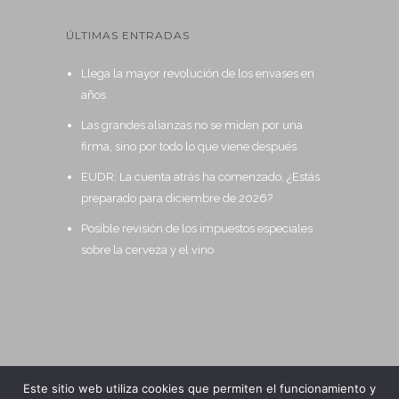
ÚLTIMAS ENTRADAS
Llega la mayor revolución de los envases en
años
Las grandes alianzas no se miden por una
firma, sino por todo lo que viene después
EUDR: La cuenta atrás ha comenzado. ¿Estás
preparado para diciembre de 2026?
Posible revisión de los impuestos especiales
sobre la cerveza y el vino
Este sitio web utiliza cookies que permiten el funcionamiento y