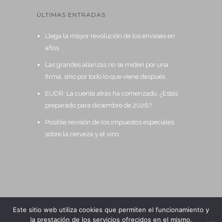
ÚLTIMAS ENTRADAS
Llega la mayor revolución de los envases en
años
Las grandes alianzas no se miden por una
firma, sino por todo lo que viene después
EUDR: La cuenta atrás ha comenzado. ¿Estás
preparado para diciembre de 2026?
Posible revisión de los impuestos especiales
sobre la cerveza y el vino
Este sitio web utiliza cookies que permiten el funcionamiento y
la prestación de los servicios ofrecidos en el mismo.