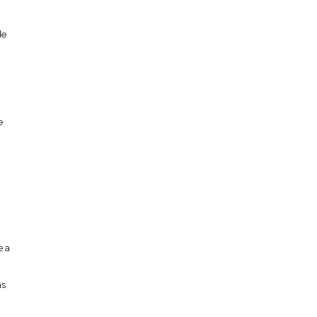
de
e
e a
,
as