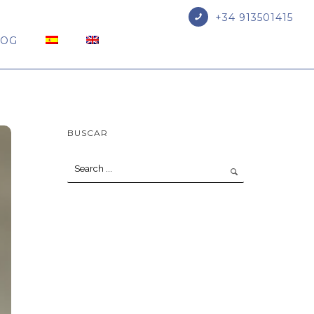
+34 913501415
LOG
BUSCAR