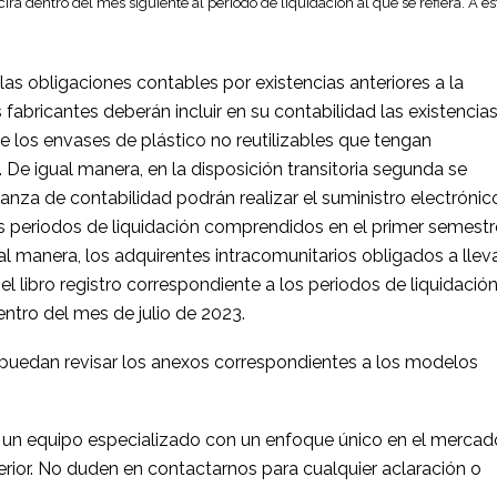
irá dentro del mes siguiente al periodo de liquidación al que se refiera. A es
 las obligaciones contables por existencias anteriores a la
fabricantes deberán incluir en su contabilidad las existencia
 los envases de plástico no reutilizables que tengan
De igual manera, en la disposición transitoria segunda se
vanza de contabilidad podrán realizar el suministro electrónic
os periodos de liquidación comprendidos en el primer semestr
al manera, los adquirentes intracomunitarios obligados a llev
 el libro registro correspondiente a los periodos de liquidació
ntro del mes de julio de 2023.
 puedan revisar los anexos correspondientes a los modelos
 un equipo especializado con un enfoque único en el mercad
rior. No duden en contactarnos para cualquier aclaración o