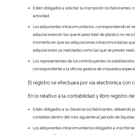
Están obligados a solicitar la inscripción los fabricantes,
actividad.
Los adquirentes intracomunitarios, correspondiendo el reg
adquisiciones en las que el peso total de plástico no rec
momento en que las adquisiciones intracomunitarias que 
adquisiciones ya realizadas como las que se prevén realiz
Los representantes de los contribuyentes no establecidos en
correspondiente a la oficina gestora de impuestos especia
El registro se efectuará por vía electrónica con ca
En lo relativo a la contabilidad y libro registro de
Están obligados a su llevanza los fabricantes, debiendo p
contables dentro del mes siguiente al periodo de liquidaci
Los adquirentes intracomunitarios obligados a inscribirse 