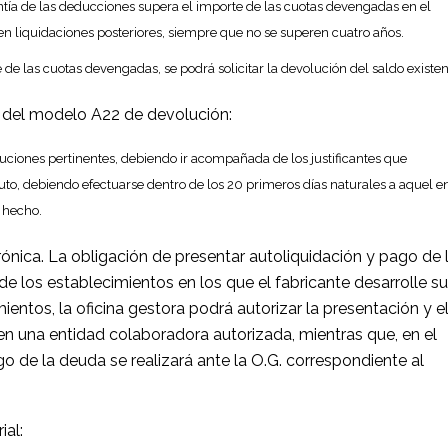
uantía de las deducciones supera el importe de las cuotas devengadas en el
n liquidaciones posteriores, siempre que no se superen cuatro años.
e las cuotas devengadas, se podrá solicitar la devolución del saldo existen
n del modelo A22 de devolución:
luciones pertinentes, debiendo ir acompañada de los justificantes que
buto, debiendo efectuarse dentro de los 20 primeros días naturales a aquel e
l hecho.
nica. La obligación de presentar autoliquidación y pago de 
e los establecimientos en los que el fabricante desarrolle su
ientos, la oficina gestora podrá autorizar la presentación y e
en una entidad colaboradora autorizada, mientras que, en el
go de la deuda se realizará ante la O.G. correspondiente al
ial: