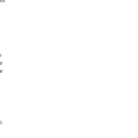
tos
s
o
e
ar
n
o,