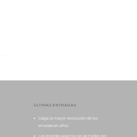
ÚLTIMAS ENTRADAS
Llega la mayor revolución de los
envases en años
Las grandes alianzas no se miden por