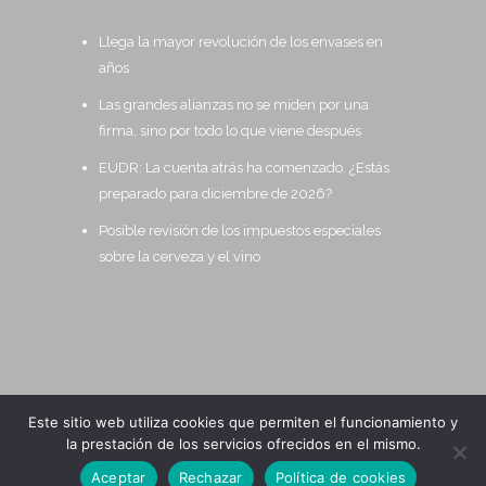
Llega la mayor revolución de los envases en
años
Las grandes alianzas no se miden por una
firma, sino por todo lo que viene después
EUDR: La cuenta atrás ha comenzado. ¿Estás
preparado para diciembre de 2026?
Posible revisión de los impuestos especiales
sobre la cerveza y el vino
Este sitio web utiliza cookies que permiten el funcionamiento y
la prestación de los servicios ofrecidos en el mismo.
2020 All Rights Reserved ALTAIR
Aceptar
Rechazar
Política de cookies