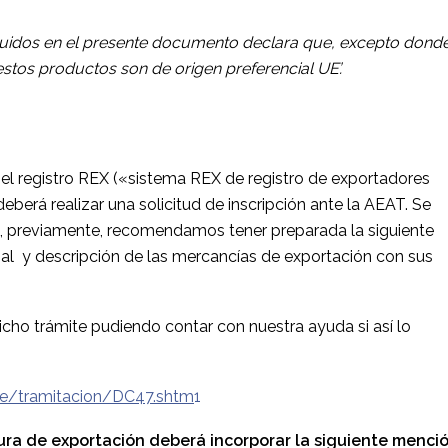
cluidos en el presente documento declara que, excepto dond
estos productos son de origen preferencial UE’.
en el registro REX («sistema REX de registro de exportadores
deberá realizar una solicitud de inscripción ante la AEAT. Se
que, previamente, recomendamos tener preparada la siguiente
rial y descripción de las mercancías de exportación con sus
icho trámite pudiendo contar con nuestra ayuda si así lo
e/tra
m
itac
i
on/DC
4
7
.sht
m
1
tura de exportación deberá incorporar la siguiente menció