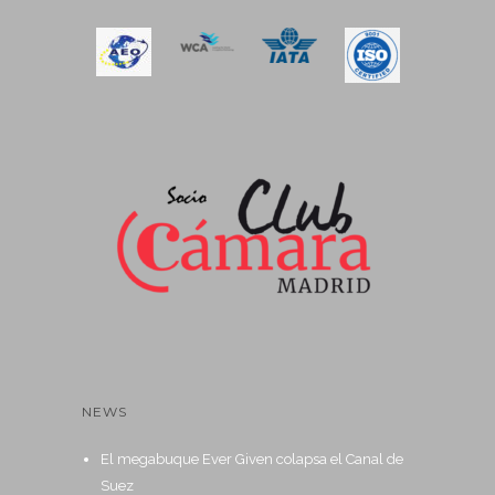
NEWS
El megabuque Ever Given colapsa el Canal de
Suez